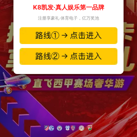
K8凯发·真人娱乐第一品牌
注册享豪礼·体育电子，亿万奖池